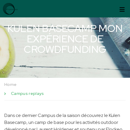
Passer au contenu
Panneau de gestion des cookies
KULEN BASECAMP MON
EXPÉRIENCE DE
CROWDFUNDING
Home
Campus replays
Dans ce dernier Campus de la saison découvrez le Kulen
Basecamp, un camp de base pour les activités outdoor
développé par Laurent Holdener et soutenu par Flockeo