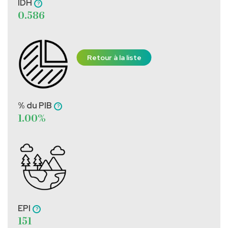
IDH
0.586
Retour à la liste
% du PIB
1.00%
EPI
151