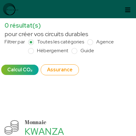
Passer au contenu
Panneau de gestion des cookies
0
résultat(s)
pour créer vos circuits durables
Filtrer par
Toutes les catégories
Agence
Hébergement
Guide
Calcul CO₂
Assurance
Monnaie
KWANZA