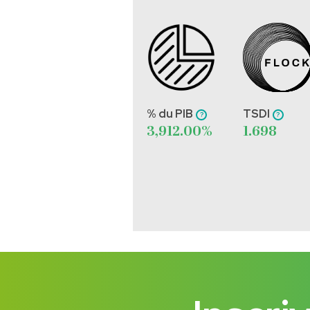
% du PIB
TSDI
3,912.00%
1.698