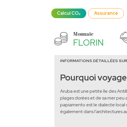
Calcul CO₂
Assurance
Monnaie
FLORIN
INFORMATIONS DÉTAILLÉES SUR
Pourquoi voyage
Aruba est une petite île des Antil
plages dorées et de sa mer peu agi
papiamento est le dialecte local 
également dans l’architectures au