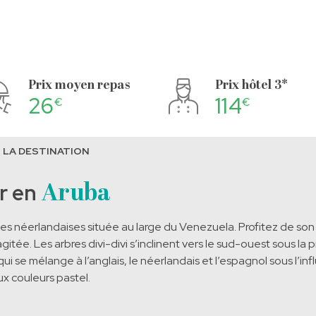
Prix moyen repas
Prix hôtel 3*
26
114
€
€
 LA DESTINATION
r en
Aruba
les néerlandaises située au large du Venezuela. Profitez de son 
tée. Les arbres divi-divi s’inclinent vers le sud-ouest sous la 
qui se mélange à l’anglais, le néerlandais et l’espagnol sous l’i
x couleurs pastel.