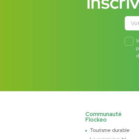
Inscri
Votre 
V
p
d
Communauté
Flockeo
Tourisme durable