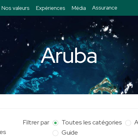
Assurance
Nos valeurs
Expériences
Média
Aruba
Filtrer par
Toutes les catégories
A
les
Guide