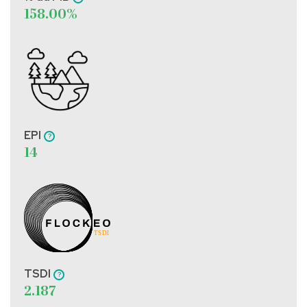
158.00%
EPI
14
TSDI
2.187