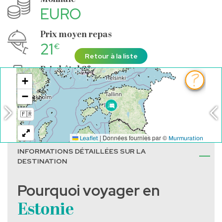
EURO
Prix moyen repas
21
€
Retour à la liste
Prix hôtel 3*
43
€
Salaire moyen
1212
€
INFORMATIONS DÉTAILLÉES SUR LA
DESTINATION
Pourquoi voyager en
Estonie