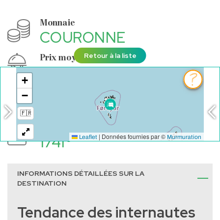
Monnaie
COURONNE
Retour à la liste
Prix moyen repas
33
€
Prix hôtel 3*
151
€
Salaire moyen
1741
€
INFORMATIONS DÉTAILLÉES SUR LA
DESTINATION
Tendance des internautes