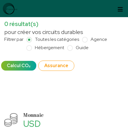
Passer au contenu
Panneau de gestion des cookies
0
résultat(s)
pour créer vos circuits durables
Filtrer par
Toutes les catégories
Agence
Hébergement
Guide
Calcul CO₂
Assurance
Monnaie
USD