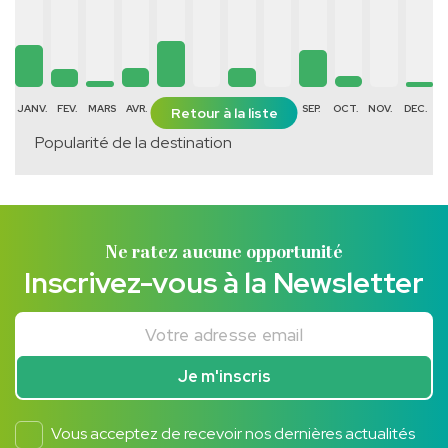
JANV.
FEV.
MARS
AVR.
MAI
JUIN
JUIL.
AOÛT
SEP.
OCT.
NOV.
DEC.
Retour à la liste
Popularité de la destination
Ne ratez aucune opportunité
Inscrivez-vous à la Newsletter
Votre adresse email
Je m'inscris
Vous acceptez de recevoir nos dernières actualités