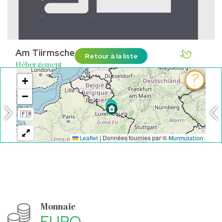
Am Tiirmschen
Retour à la liste
Hébergement
LUXEMBOURG
Voir sur la carte
Monnaie
EURO