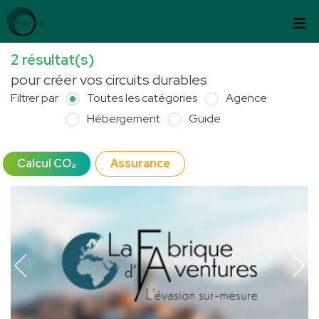
Passer au contenu
Panneau de gestion des cookies
2
résultat(s)
pour créer vos circuits durables
Filtrer par
Toutes les catégories
Agence
Hébergement
Guide
Calcul CO₂
Assurance