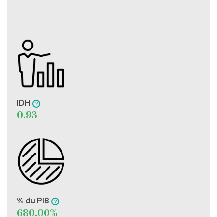
IDH
0.93
% du PIB
680.00%