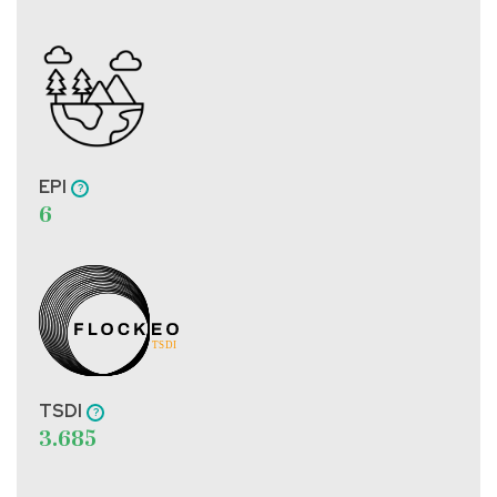
EPI
6
TSDI
3.685