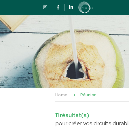
Passer au contenu
Panneau de gestion des cookies
Home
Réunion
11
résultat(s)
pour créer vos circuits durab