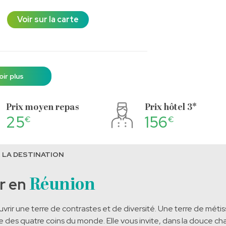
Voir sur la carte
oir plus
Prix moyen repas
Prix hôtel 3*
25
156
€
€
 LA DESTINATION
r en
Réunion
uvrir une terre de contrastes et de diversité. Une terre de m
 des quatre coins du monde. Elle vous invite, dans la douce chal