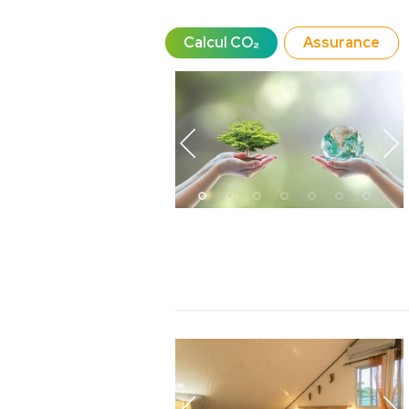
Calcul CO₂
Assurance