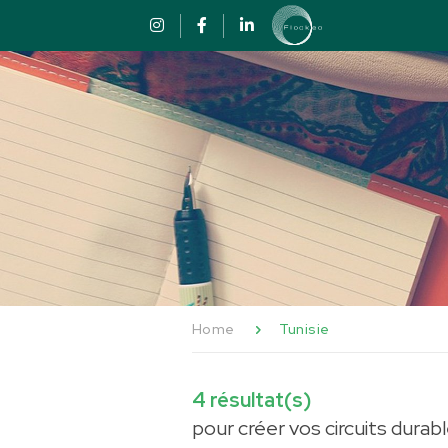
Passer au contenu
Panneau de gestion des cookies
Home
Tunisie
4
résultat(s)
pour créer vos circuits durab