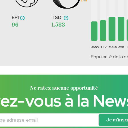
EPI
TSDI
96
1.583
JANV.
FEV.
MARS
AVR.
Popularité de la d
Ne ratez aucune opportunité
vez-vous à la New
adresse email
Je m'insc