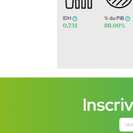
IDH
% du PIB
0.731
88.00%
Inscri
Votre 