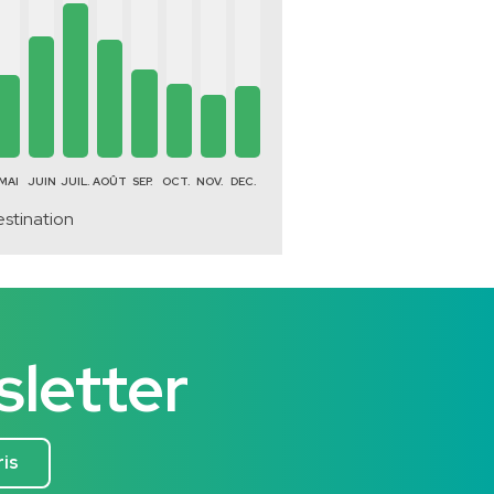
MAI
JUIN
JUIL.
AOÛT
SEP.
OCT.
NOV.
DEC.
estination
sletter
ris