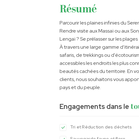
Résumé
Parcourir les plaines infinies du Sere
Rendre visite aux Massaï ou aux Sonj
Lengaï ? Se prélasser sur les plages
À travers une large gamme d’itinérai
safaris, de trekkings ou d'écotouris
accessibles les endroits les plus co
beautés cachées du territoire. En 
clients, nous souhaitons vous appo
pays et du peuple.
Engagements dans le
to
Tri et Réduction des déchets
Sauvegarde faune et flore