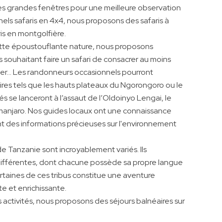
et les grandes fenêtres pour une meilleure observation
nels safaris en 4x4, nous proposons des safaris à
ris en montgolfière.
cette époustouflante nature, nous proposons
 souhaitant faire un safari de consacrer au moins
er... Les randonneurs occasionnels pourront
res tels que les hauts plateaux du Ngorongoro ou le
s se lanceront à l’assaut de l’Oldoinyo Lengai, le
imanjaro. Nos guides locaux ont une connaissance
nt des informations précieuses sur l'environnement
de Tanzanie sont incroyablement variés. Ils
 différentes, dont chacune possède sa propre langue
certaines de ces tribus constitue une aventure
 et enrichissante.
activités, nous proposons des séjours balnéaires sur