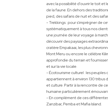
avec la possibilité d'ouvrir le toit 
de la faune. En dehors des tradition
pied, des safaris de nuit et des safa
- Trekkings : pour s'imprégner de 
systématiquement à tous nos clients
une journée de leur voyage à march
découvrir des paysages extraordinai
cratère Empakaai, les plus chevronné
Mont Meru ou encore le célèbre Kil
approfondie du terrain et fournisse
et sur la vie locale.
- Écotourisme culturel : les peuples 
appartiennent à environ 130 tribus
et culture. Partir à la rencontre de 
humaine particulièrement émouvante
- En complément de ces différentes 
Zanzibar, Pemba et Mafia Island.