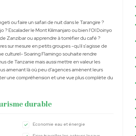
ngeti ou faire un safari de nuit dans le Tarangire ?
o ? Escalader le Mont Kilimanjaro ou bien l'Ol Doinyo
 de Zanzibar ou apprendre à torréfier du café ?
res sur mesure en petits groupes -qu'il s'agisse de
me culturel- Soaring Flamingo souhaite rendre
nnus de Tanzanie mais aussi mettre en valeur les
vous amenant là où peu d’agences amènent leurs
rter une compréhension et une vue plus complète du
urisme durable
Economie eau et énergie
Faire travailler les acteurs locaux