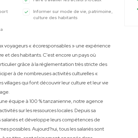
port
Informer sur mode de vie, patrimoine,
culture des habitants
la
 aux voyageurs « écoresponsables » une expérience
re et des habitants. C'est encore un pays où
ticulier grâce à la réglementation très stricte des
iciper à de nombreuses activités culturelles «
villages qui font découvrir leur culture et leur vie
age.
r une équipe à 100 % tanzanienne, notre agence
tivités sur les ressources locales. Depuis sa
es salariés et développe leurs compétences de
es possibles. Aujourd’hui, tous les salariés sont