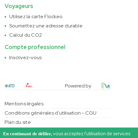
Voyageurs
Utilisez la carte Flockeo
Soumettez une adresse durable
Calcul du CO2
Compte professionnel
Inscrivez-vous
Powered by
Mentions légales
Conditions générales d'utilisation - CGU
Plan du site
Flockeo
– Copyright 2026
vous acceptez l'utilisation de services
En continuant de défiler,