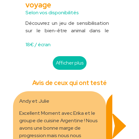
voyage
Selon vos disponibilités
Découvrez un jeu de sensibilisation
sur le bien-être animal dans le
tourisme, créé par...
— Lire la suite
18
€ / écran
Afficher plus
Avis de ceux qui ont testé
Andy et Julie
Florence
Excellent Moment avec Erika et le
J'ai passé 
groupe de cuisine Argentine ! Nous
relaxation. 
avons une bonne marge de
coach étaien
progression mais nous nous
J'aime bien 