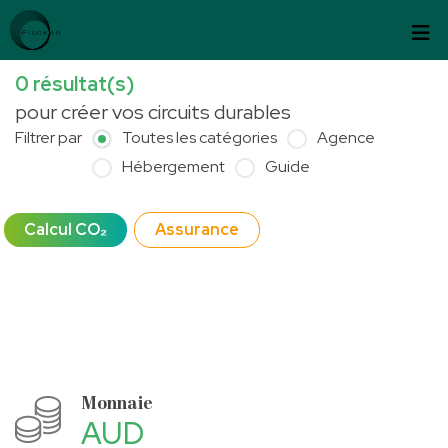
Passer au contenu
Panneau de gestion des cookies
0
résultat(s)
pour créer vos circuits durables
Filtrer par
Toutes les catégories
Agence
Hébergement
Guide
Calcul CO₂
Assurance
Monnaie
AUD