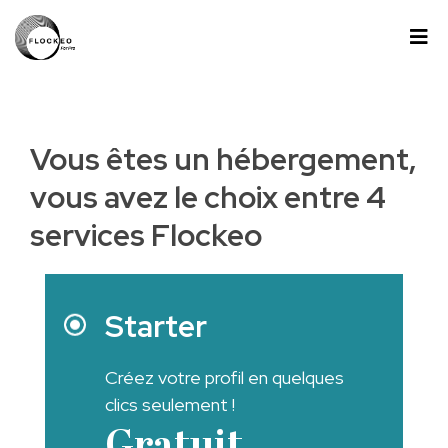
Passer au contenu
Panneau de gestion des cookies
Vous êtes un hébergement,
vous avez le choix entre 4
services Flockeo
Starter
Créez votre profil en quelques
clics seulement !